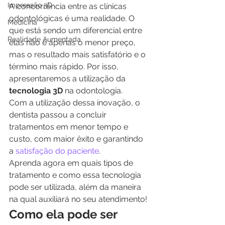
Impressão 3D
A concorrência entre as clínicas 
odontológicas é uma realidade. O 
Medicina
que está sendo um diferencial entre 
Realidade Aumentada
elas não é apenas o menor preço, 
mas o resultado mais satisfatório e o 
término mais rápido. Por isso, 
apresentaremos a utilização da
tecnologia 3D
 na odontologia.
Com a utilização dessa inovação, o 
dentista passou a concluir 
tratamentos em menor tempo e 
custo, com maior êxito e garantindo 
a 
satisfação do paciente
.
Aprenda agora em quais tipos de 
tratamento e como essa tecnologia 
pode ser utilizada, além da maneira 
na qual auxiliará no seu atendimento!
Como ela pode ser 