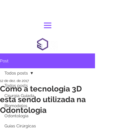
Post
Todos posts
12 de dez. de 2017
Todos posts
Como a tecnologia 3D
Cirurgia Guiada
esta sendo utilizada na
Biomodelos
Odontologia
Odontologia
Guias Cirúrgicas