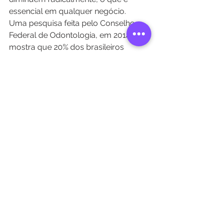
essencial em qualquer negócio.
Uma pesquisa feita pelo Conselho 
Federal de Odontologia, em 2014, 
mostra que 20% dos brasileiros 
negligenciam o dentista por falta de 
recursos financeiros. Caso essa 
moda da 
tecnologia 3D
 seja 
incentivada, os custos das consultas 
diminuirão e seremos capazes de 
levar o atendimento odontológico 
aos que mais precisam.
3. Facilita a motivação do 
paciente
Essa inovação proporciona um 
contexto inovador em relação à 
comunicação entre o dentista e 
seus 
pacientes
, já que poderemos mostrar 
cada passo do procedimento 