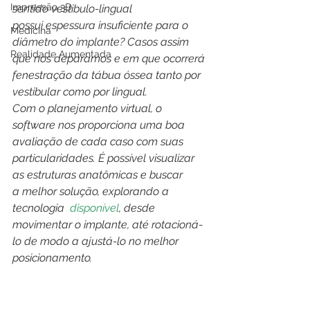
Impressão 3D
sentido vestibulo-lingual 
possui espessura insuficiente para o 
Medicina
diâmetro do implante? Casos assim 
Realidade Aumentada
que nos deparamos e em que ocorrerá 
fenestração da tábua óssea tanto por 
vestibular como por lingual.
Com o planejamento virtual, o 
software nos proporciona uma boa 
avaliação de cada caso com suas 
particularidades. É possível visualizar 
as estruturas anatômicas e buscar 
a melhor solução, explorando a 
tecnologia  
disponível
, desde 
movimentar o implante, até rotacioná-
lo de modo a ajustá-lo no melhor 
posicionamento.