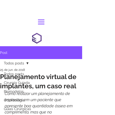
Post
Todos posts
25 de jun. de 2018
Todos posts
Planejamento virtual de
Cirurgia Guiada
implantes, um caso real
Biomodelos
Como realizar um planejamento de 
implantes em um paciente que 
Odontologia
apresente boa quantidade óssea em 
Guias Cirúrgicas
comprimento, mas que no 