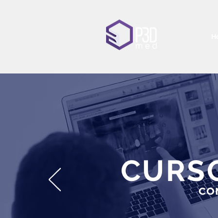
H
CURS
CO