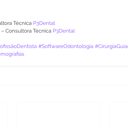
ltora Técnica 
P3Dental
– Consultora Técnica 
P3Dental 
ofissãoDentista
#SoftwareOdontologia
#CirurgiaGui
omografias