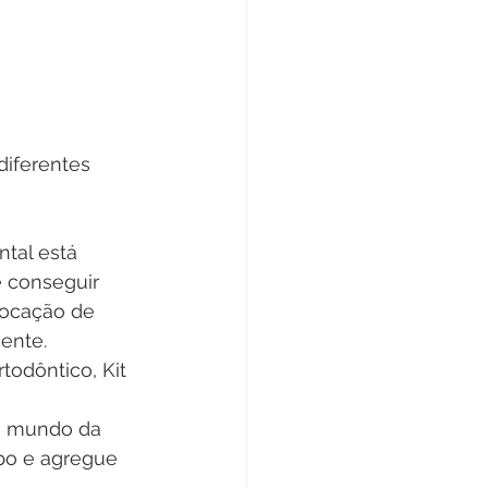
diferentes 
tal está 
e conseguir 
locação de 
iente.
odôntico, Kit 
se mundo da 
po e agregue 