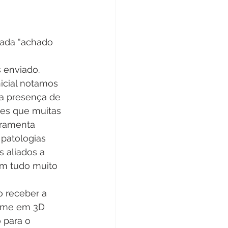
ada “achado 
 enviado. 
icial notamos 
a presença de 
ses que muitas 
rramenta 
 patologias 
 aliados a 
om tudo muito 
o receber a 
xame em 3D 
 para o 