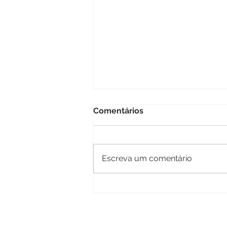
Comentários
Escreva um comentário
A importância dos
biomodelos no plano de
tratamento