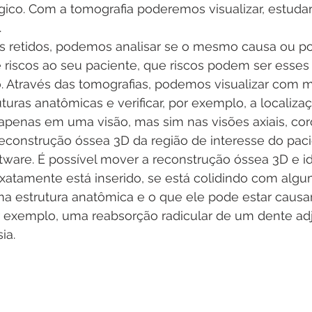
ico. Com a tomografia poderemos visualizar, estudar
 
 retidos, podemos analisar se o mesmo causa ou pod
riscos ao seu paciente, que riscos podem ser esses e
. Através das tomografias, podemos visualizar com m
uras anatômicas e verificar, por exemplo, a localiza
apenas em uma visão, mas sim nas visões axiais, coro
econstrução óssea 3D da região de interesse do paci
tware. É possível mover a reconstrução óssea 3D e ide
xatamente está inserido, se está colidindo com algu
a estrutura anatômica e o que ele pode estar causa
 exemplo, uma reabsorção radicular de um dente ad
ia.