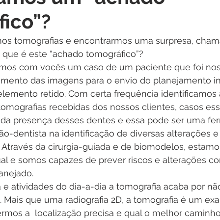
ico”?
mos tomografias e encontrarmos uma surpresa, cham
o que é este “achado tomográfico”? 
mos com vocês um caso de um paciente que foi nos
mento das imagens para o envio do planejamento in
lemento retido. Com certa frequência identificamos 
tomografias recebidas dos nossos clientes, casos es
 da presença desses dentes e essa pode ser uma fe
ão-dentista na identificação de diversas alterações e
 Através da cirurgia-guiada e de biomodelos, estamos
ual e somos capazes de prever riscos e alterações c
anejado.
a e atividades do dia-a-dia a tomografia acaba por nã
. Mais que uma radiografia 2D, a tomografia é um e
ermos a  localização precisa e qual o melhor caminho