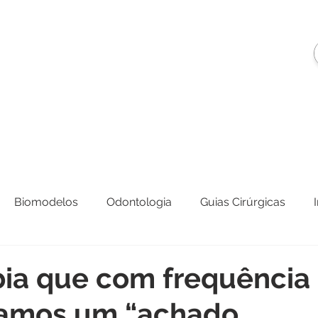
ome
Quem Somos
Contato
Biomodelos
Odontologia
Guias Cirúrgicas
bia que com frequência
icamos um “achado