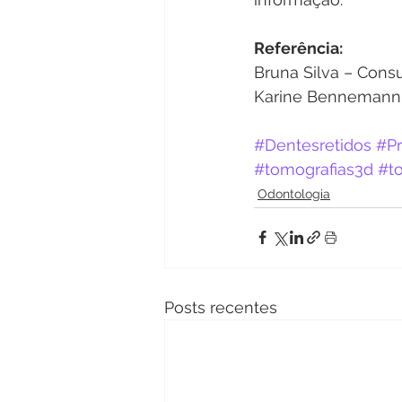
Referência:
Bruna Silva – Consu
Karine Bennemann 
#Dentesretidos
#Pr
#tomografias3d
#t
Odontologia
Posts recentes