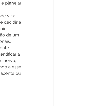
 e planejar 
e vir a 
 decidir a 
aior 
ção de um 
nais, 
ente 
ntificar a 
m nervo, 
ndo a esse 
jacente ou 