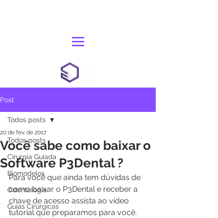
Post
Todos posts
20 de fev. de 2017
Todos posts
Você sabe como baixar o
Cirurgia Guiada
Software P3Dental ?
Biomodelos
Para você que ainda tem dúvidas de 
como baixar o P3Dental e receber a 
Odontologia
chave de acesso assista ao vídeo 
Guias Cirúrgicas
tutorial que preparamos para você.