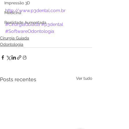
Impressão 3D
http://www.p3dental.com.br
Medicina
Realidade Aumentada
#CirurgiaGuiada
#p3dental
#SoftwareOdontologia
Cirurgia Guiada
Odontologia
Ver tudo
Posts recentes