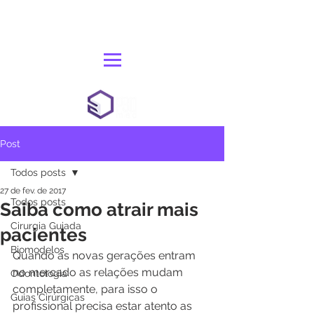
Post
Todos posts
27 de fev. de 2017
Todos posts
Saiba como atrair mais
Cirurgia Guiada
pacientes
Biomodelos
Quando as novas gerações entram 
no mercado as relações mudam 
Odontologia
completamente, para isso o 
Guias Cirúrgicas
profissional precisa estar atento as 