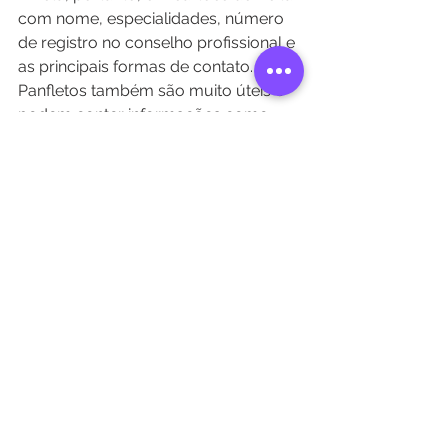
com nome, especialidades, número 
de registro no conselho profissional e 
as principais formas de contato. 
Panfletos também são muito úteis e 
podem conter informações como 
procedimentos e fotos das 
instalações do seu consultório 
odontológico.
#marketingnaodontologia
#odontologiaimplantes
#implantesdentários
#protesefixa
#implantesdedentes
Ver tudo
Posts recentes