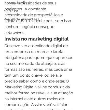
Impressão 3D
novas necessidades de seus 
pacientes.  A constante 
Medicina
necessidade de prospectá-los e 
Realidade Aumentada
fidelizá-los  é evidente pois, sem isso 
nenhum negócio consegue 
sobreviver.
Invista no marketing digital
Desenvolver a identidade digital de 
uma empresa ou marca é tarefa 
obrigatória para quem quer aparecer 
no seu mercado de atuação, e as 
formas são inúmeras, mas cada uma 
tem um ponto chave, ou seja, é 
preciso saber como e onde estar. O 
Marketing Digital vai lhe conduzir, da 
melhor forma possível, a sua atuação 
na internet e até outros meios de 
comunicação. Assim você vai falar 