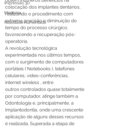
obtêm inúmeros benefícios na 
Impressão 3D
colocação dos implantes dentários, 
Medicina
realizando o procedimento com 
extrema precisão e diminuição do 
Realidade Aumentada
tempo do processo cirúrgico, 
favorecendo a recuperação pós-
operatória.
A revolução tecnológica 
experimentada nos últimos tempos, 
com o surgimento de computadores 
portáteis ( Notebooks ), telefones 
celulares, vídeo-conferências, 
internet wireless , entre 
outros controlados quase totalmente 
por computador, atinge também a 
Odontologia e, principalmente, a 
Implantodontia, onde uma crescente 
aplicação de alguns desses recursos 
é realizada. Superada a etapa de 