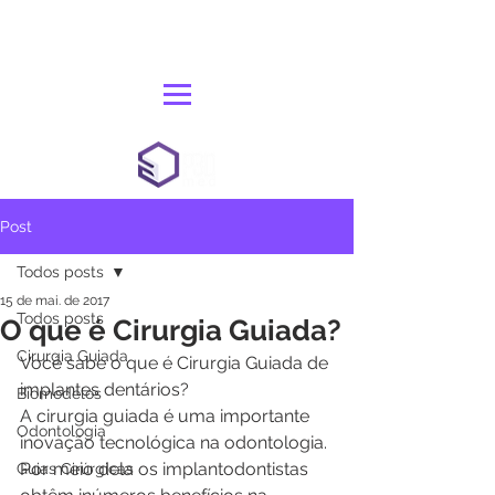
Post
Todos posts
15 de mai. de 2017
Todos posts
O que é Cirurgia Guiada?
Cirurgia Guiada
Você sabe o que é Cirurgia Guiada de 
implantes dentários?
Biomodelos
A cirurgia guiada é uma importante 
Odontologia
inovação tecnológica na odontologia. 
Por meio dela os implantodontistas 
Guias Cirúrgicas