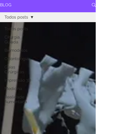
BLOG
Todos posts
Todos posts
Cirurgia
Guiada
Biomodelos
Odontologia
Guias
Cirúrgicas
Impressão 3D
Medicina
Realidade
Aumentada