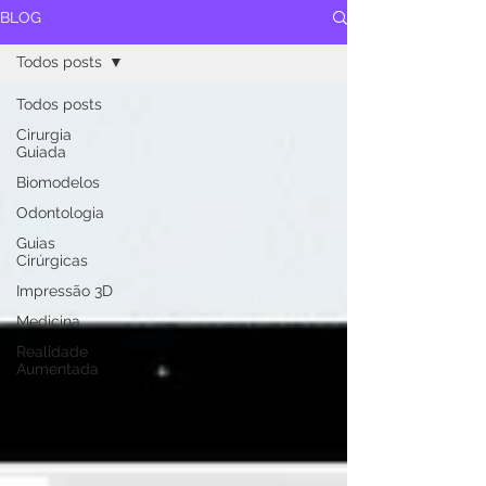
BLOG
Todos posts
Todos posts
Cirurgia
Guiada
Biomodelos
Odontologia
Guias
Cirúrgicas
Impressão 3D
Medicina
Realidade
Aumentada